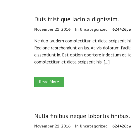
Duis tristique lacinia dignissim.
November 21, 2016
In
Uncategorized
624426p
Ne duo laudem complectitur, et dicta scripserit h
Regione reprehendunt an ius. At vis dolorum facili
dissentiunt in. Est option oportere indoctum et, i
complectitur, et dicta scripserit his. […]
Read More
Nulla finibus neque lobortis finibus.
November 21, 2016
In
Uncategorized
624426p