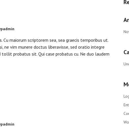
R
Ar
wpadmin
No
is. Cu maiorum scriptorem sea, sea graecis temporibus ut.
si, ne vim munere doctus liberavisse, sed oratio integre
Ca
d tollit probatus sit. Qui case probatus cu. Ne duo laudem
Un
M
Log
Ent
Co
Wo
wpadmin