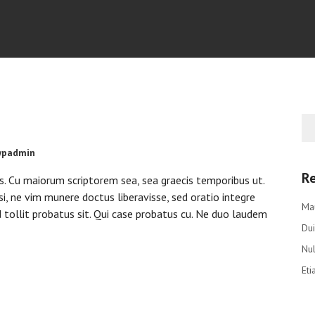
wpadmin
Re
is. Cu maiorum scriptorem sea, sea graecis temporibus ut.
si, ne vim munere doctus liberavisse, sed oratio integre
Mau
d tollit probatus sit. Qui case probatus cu. Ne duo laudem
Dui
Nul
Eti