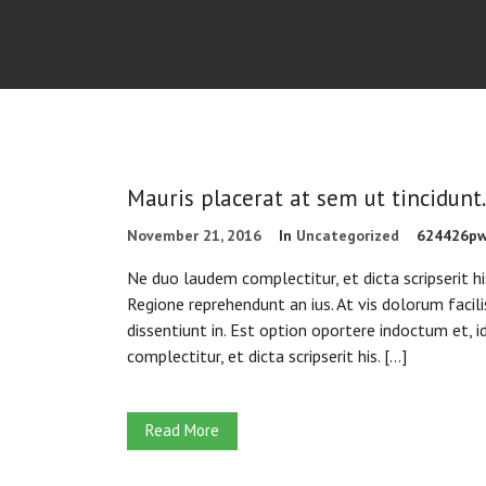
Mauris placerat at sem ut tincidunt.
November 21, 2016
In
Uncategorized
624426p
Ne duo laudem complectitur, et dicta scripserit h
Regione reprehendunt an ius. At vis dolorum facili
dissentiunt in. Est option oportere indoctum et, i
complectitur, et dicta scripserit his. […]
Read More